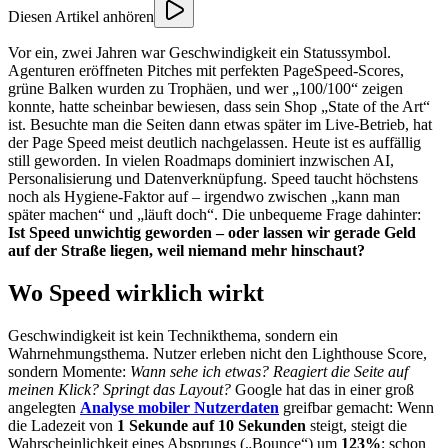
Diesen Artikel anhören
Vor ein, zwei Jahren war Geschwindigkeit ein Statussymbol.
Agenturen eröffneten Pitches mit perfekten PageSpeed-Scores,
grüne Balken wurden zu Trophäen, und wer „100/100“ zeigen
konnte, hatte scheinbar bewiesen, dass sein Shop „State of the Art“
ist. Besuchte man die Seiten dann etwas später im Live-Betrieb, hat
der Page Speed meist deutlich nachgelassen. Heute ist es auffällig
still geworden. In vielen Roadmaps dominiert inzwischen AI,
Personalisierung und Datenverknüpfung. Speed taucht höchstens
noch als Hygiene-Faktor auf – irgendwo zwischen „kann man
später machen“ und „läuft doch“. Die unbequeme Frage dahinter:
Ist Speed unwichtig geworden – oder lassen wir gerade Geld
auf der Straße liegen, weil niemand mehr hinschaut?
Wo Speed wirklich wirkt
Geschwindigkeit ist kein Technikthema, sondern ein
Wahrnehmungsthema. Nutzer erleben nicht den Lighthouse Score,
sondern Momente:
Wann sehe ich etwas? Reagiert die Seite auf
meinen Klick? Springt das Layout?
Google hat das in einer groß
angelegten
Analyse
mobiler Nutzerdaten
greifbar gemacht: Wenn
die Ladezeit von
1 Sekunde auf 10 Sekunden
steigt, steigt die
Wahrscheinlichkeit eines Absprungs („Bounce“) um
123%
; schon