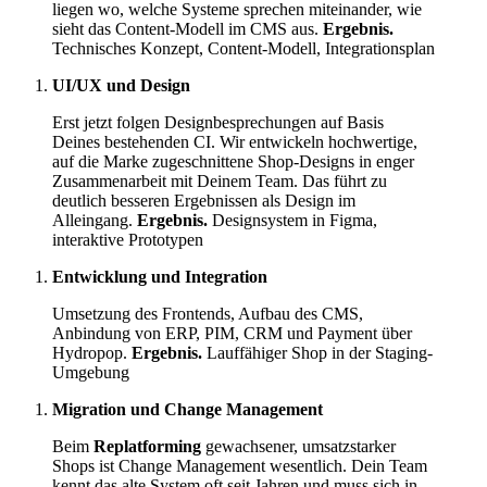
liegen wo, welche Systeme sprechen miteinander, wie
sieht das Content-Modell im CMS aus.
Ergebnis.
Technisches Konzept, Content-Modell, Integrationsplan
UI/UX und Design
Erst jetzt folgen Designbesprechungen auf Basis
Deines bestehenden CI. Wir entwickeln hochwertige,
auf die Marke zugeschnittene Shop-Designs in enger
Zusammenarbeit mit Deinem Team. Das führt zu
deutlich besseren Ergebnissen als Design im
Alleingang.
Ergebnis.
Designsystem in Figma,
interaktive Prototypen
Entwicklung und Integration
Umsetzung des Frontends, Aufbau des CMS,
Anbindung von ERP, PIM, CRM und Payment über
Hydropop.
Ergebnis.
Lauffähiger Shop in der Staging-
Umgebung
Migration und Change Management
Beim
Replatforming
gewachsener, umsatzstarker
Shops ist Change Management wesentlich. Dein Team
kennt das alte System oft seit Jahren und muss sich in