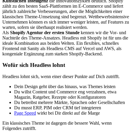
Künstlichen Intelligenz
die Innovationszyklen deutlich. Shopify
zählt zu den besten SaaS-Plattformen im E-Commerce und liefert
jährlich zahlreiche Verbesserungen, aber die Möglichkeiten einer
klassischen Theme-Umsetzung sind begrenzt. Wettbewerbsintensive
Unternehmen können es sich immer weniger leisten, auf Features zu
warten, sofern sie überhaupt realisiert werden.
Als
Shopify Agentur der ersten Stunde
kennen wir die Vor- und
Nachteile des Theme-Ansatzes. Headless mit Shopify ist für uns die
ideale Kombination aus beiden Welten. Ein flexibles, schnelles
Frontend mit Sanity als Headless CMS auf Vercel und AWS, als
kongeniale Ergänzung zum starken Shopify-Backend.
Wofür sich Headless lohnt
Headless lohnt sich, wenn einer dieser Punkte auf Dich zutrifft.
Dein Design geht über das hinaus, was Themes leisten
Du willst Content und Commerce eng verzahnen, etwa
Magazin, Ratgeber, Rezepte oder Konfiguratoren
Du betreibst mehrere Märkte, Sprachen oder Gesellschaften
Du musst ERP, PIM oder CRM tief integrieren
Page Speed
wirkt bei Dir direkt auf die Marge
Ein klassisches Theme ist dagegen die bessere Wahl, wenn
Folgendes zutrifft.