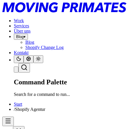
Work
Services
Über uns
Blog
▾
Blog
Shopify Change Log
Kontakt
Command Palette
Search for a command to run...
Start
/
Shopify Agentur