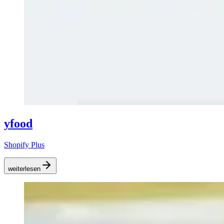
yfood
Shopify Plus
weiterlesen